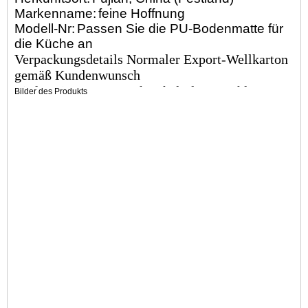
Markenname:
feine Hoffnung
Modell-Nr:
Passen Sie die PU-Bodenmatte für
die Küche an
Verpackungsdetails Normaler Export-Wellkarton
gemäß Kundenwunsch
Lieferzeit 30 Tage nach Erhalt der Anzahlung
Bilder des Produkts
Material Polyurethan (PU)
Farbe angepasst
Weitere Eigenschaften: Anti-Midew, Anti-Fading
Größe angepasst
fertige PU-Selbsthaut
Zahlungsbedingungen T/T
Paket PE-Beutel und Karton
Verwendung im Innen- und Außenbereich
Probezeit 10 Tage
Lieferzeit 40 Tage
Markenname Finehope
Zertifikat ISO9001