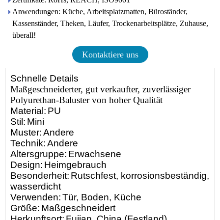
Anwendungen: Küche, Arbeitsplatzmatten, Büroständer,
Kassenständer, Theken, Läufer, Trockenarbeitsplätze, Zuhause,
überall!
Kontaktiere uns
Schnelle Details
Maßgeschneiderter, gut verkaufter, zuverlässiger
Polyurethan-Baluster von hoher Qualität
Material:
PU
Stil:
Mini
Muster:
Andere
Technik:
Andere
Altersgruppe:
Erwachsene
Design:
Heimgebrauch
Besonderheit:
Rutschfest, korrosionsbeständig,
wasserdicht
Verwenden:
Tür, Boden, Küche
Größe:
Maßgeschneidert
Herkunftsort:
Fujian, China (Festland)