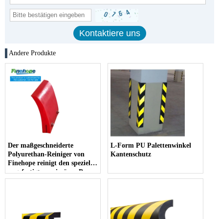
Andere Produkte
Der maßgeschneiderte
L-Form PU Palettenwinkel
Polyurethan-Reiniger von
Kantenschutz
Finehope reinigt den speziell
angefertigten primären Pu-
Schaber, den Förderband-
Kopf-Riemenscheibenschaber
C