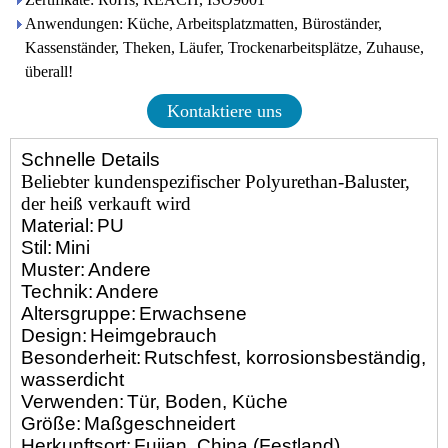
Anwendungen: Küche, Arbeitsplatzmatten, Büroständer,
Kassenständer, Theken, Läufer, Trockenarbeitsplätze, Zuhause,
überall!
Kontaktiere uns
Schnelle Details
Beliebter kundenspezifischer Polyurethan-Baluster,
der heiß verkauft wird
Material:
PU
Stil:
Mini
Muster:
Andere
Technik:
Andere
Altersgruppe:
Erwachsene
Design:
Heimgebrauch
Besonderheit:
Rutschfest, korrosionsbeständig,
wasserdicht
Verwenden:
Tür, Boden, Küche
Größe:
Maßgeschneidert
Herkunftsort:
Fujian, China (Festland)