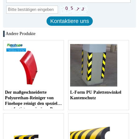
Andere Produkte
Der maßgeschneiderte
L-Form PU Palettenwinkel
Polyurethan-Reiniger von
Kantenschutz
Finehope reinigt den speziell
angefertigten primären Pu-
Schaber, den Förderband-
Kopf-Riemenscheibenschaber
C