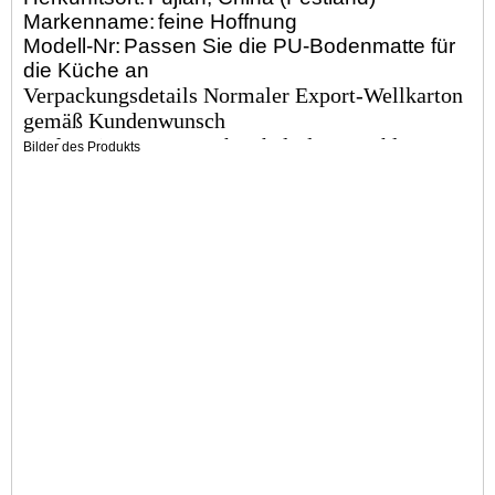
Markenname:
feine Hoffnung
Modell-Nr:
Passen Sie die PU-Bodenmatte für
die Küche an
Verpackungsdetails Normaler Export-Wellkarton
gemäß Kundenwunsch
Lieferzeit 30 Tage nach Erhalt der Anzahlung
Bilder des Produkts
Material Polyurethan (PU)
Farbe angepasst
Weitere Eigenschaften: Anti-Midew, Anti-Fading
Größe angepasst
fertige PU-Selbsthaut
Zahlungsbedingungen T/T
Paket PE-Beutel und Karton
Verwendung im Innen- und Außenbereich
Probezeit 10 Tage
Lieferzeit 40 Tage
Markenname Finehope
Zertifikat ISO9001