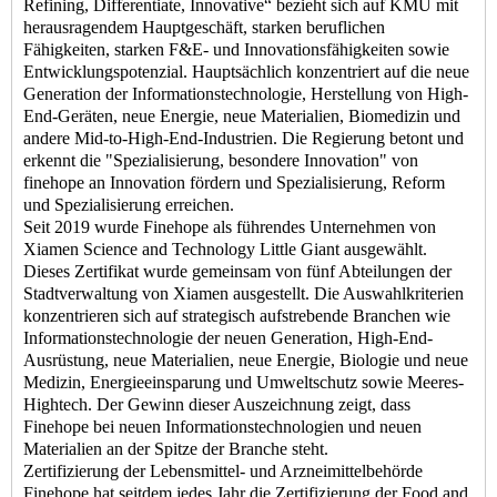
Refining, Differentiate, Innovative“ bezieht sich auf KMU mit
herausragendem Hauptgeschäft, starken beruflichen
Fähigkeiten, starken F&E- und Innovationsfähigkeiten sowie
Entwicklungspotenzial. Hauptsächlich konzentriert auf die neue
Generation der Informationstechnologie, Herstellung von High-
End-Geräten, neue Energie, neue Materialien, Biomedizin und
andere Mid-to-High-End-Industrien. Die Regierung betont und
erkennt die "Spezialisierung, besondere Innovation" von
finehope an Innovation fördern und Spezialisierung, Reform
und Spezialisierung erreichen.
Seit 2019 wurde Finehope als führendes Unternehmen von
Xiamen Science and Technology Little Giant ausgewählt.
Dieses Zertifikat wurde gemeinsam von fünf Abteilungen der
Stadtverwaltung von Xiamen ausgestellt. Die Auswahlkriterien
konzentrieren sich auf strategisch aufstrebende Branchen wie
Informationstechnologie der neuen Generation, High-End-
Ausrüstung, neue Materialien, neue Energie, Biologie und neue
Medizin, Energieeinsparung und Umweltschutz sowie Meeres-
Hightech. Der Gewinn dieser Auszeichnung zeigt, dass
Finehope bei neuen Informationstechnologien und neuen
Materialien an der Spitze der Branche steht.
Zertifizierung der Lebensmittel- und Arzneimittelbehörde
Finehope hat seitdem jedes Jahr die Zertifizierung der Food and