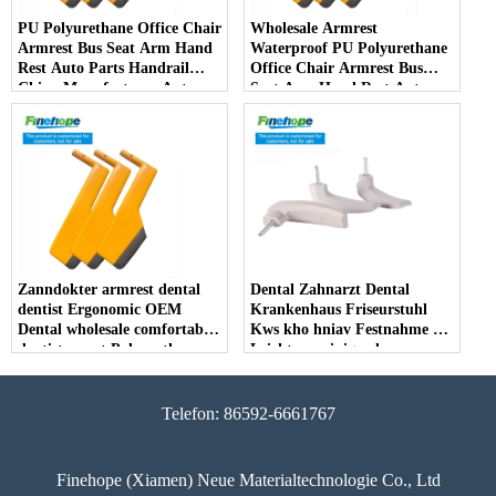
PU Polyurethane Office Chair
Wholesale Armrest
Armrest Bus Seat Arm Hand
Waterproof PU Polyurethane
Rest Auto Parts Handrail
Office Chair Armrest Bus
China Manufacturer Auto
Seat Arm Hand Rest Auto
Parts Furniture Lifting -
Parts Handrail China
COPY - bj9rj9
Manufacturer - COPY -
l3dgi0
Zanndokter armrest dental
Dental Zahnarzt Dental
dentist Ergonomic OEM
Krankenhaus Friseurstuhl
Dental wholesale comfortable
Kws kho hniav Festnahme PU
dentist arrest Polyurethane
Leicht zu reinigende
dirt resistant - COPY -
schmutzabweisende Armlehne
9cmoup
des Herstellers Zahnarzt
Telefon: 86592-6661767
Finehope (Xiamen) Neue Materialtechnologie Co., Ltd