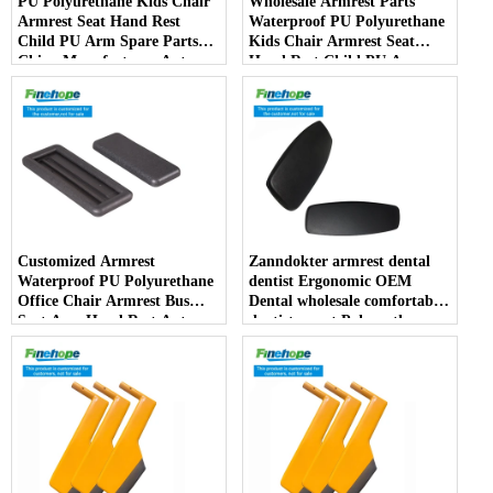
PU Polyurethane Kids Chair
Wholesale Armrest Parts
Armrest Seat Hand Rest
Waterproof PU Polyurethane
Child PU Arm Spare Parts
Kids Chair Armrest Seat
China Manufacturer Auto
Hand Rest Child PU Arm
Parts Furniture Lifting -
Spare Parts China
COPY - kqhlce
Manufacturer - COPY -
5ap4au
Customized Armrest
Zanndokter armrest dental
Waterproof PU Polyurethane
dentist Ergonomic OEM
Office Chair Armrest Bus
Dental wholesale comfortable
Seat Arm Hand Rest Auto
dentist arrest Polyurethane
Parts Handrail China
dirt resistant - COPY - oiiavh
Manufacturer - COPY -
i1k38r