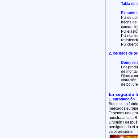
Tabla de 
Elastómer
PU de pol
hecha de 
común, in
PU elastó
PU elastóm
resistenci
PU cuerpo 
2, los usos de p
Dominio d
Los produ
de montaje
Otros cam
vibración,
de poliure
En segundo lu
1. Introducción
Somos una fabrica
mercados europe
Tenemos una produ
nuestra amplia R 
División I despu
persiguiendo el o
valor adicional.