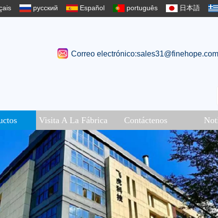
çais
русский
Español
português
日本語
Correo electrónico:sales31@finehope.co
uctos
Visita A La Fábrica
Contáctenos
Not