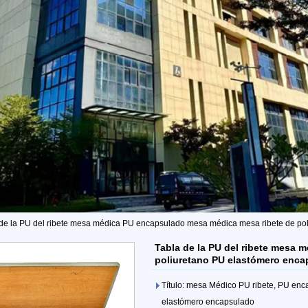
 de la PU del ribete mesa médica PU encapsulado mesa médica mesa ribete de po
Tabla de la PU del ribete mesa
poliuretano PU elastómero enca
Título: mesa Médico PU ribete, PU en
elastómero encapsulado