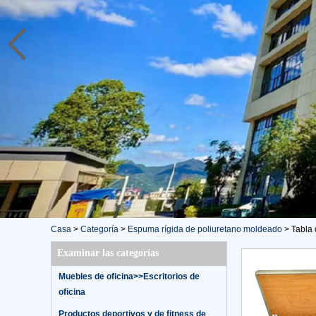
Casa
>
Categoría
>
Espuma rígida de poliuretano moldeado
>
Tabla
Examinar las categorías
Muebles de oficina>>Escritorios de
oficina
Productos deportivos y de fitness de