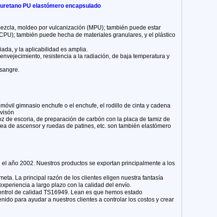
liuretano PU elastómero encapsulado
 mezcla, moldeo por vulcanización (MPU); también puede estar
(CPU); también puede hecha de materiales granulares, y el plástico
da, y la aplicabilidad es amplia.
l envejecimiento, resistencia a la radiación, de baja temperatura y
 sangre.
óvil gimnasio enchufe o el enchufe, el rodillo de cinta y cadena
 visón
oz de escoria, de preparación de carbón con la placa de tamiz de
polea de ascensor y ruedas de patines, etc. son también elastómero
 el año 2002. Nuestros productos se exportan principalmente a los
eta. La principal razón de los clientes eligen nuestra fantasía
periencia a largo plazo con la calidad del envío.
control de calidad TS16949. Lean es que hemos estado
nido para ayudar a nuestros clientes a controlar los costos y crear