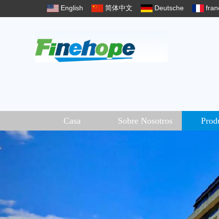
English
简体中文
Deutsche
fran
Casa
Sobre Nosotros
Prod