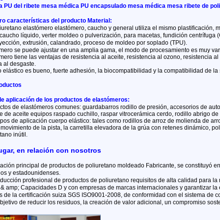
la PU del ribete mesa médica PU encapsulado mesa médica mesa ribete de po
o características del producto Material:
iuretano elastómero elastómero, caucho y general utiliza el mismo plastificación,
caucho líquido, verter moldeo o pulverización, para macetas, fundición centrífuga 
yección, extrusión, calandrado, proceso de moldeo por soplado (TPU).
mero se puede ajustar en una amplia gama, el modo de procesamiento es muy varia
ero tiene las ventajas de resistencia al aceite, resistencia al ozono, resistencia a
a al desgaste.
elástico es bueno, fuerte adhesión, la biocompatibilidad y la compatibilidad de la
roductos
e aplicación de los productos de elastómeros:
ctos de elastómeros comunes: guardabarros rodillo de presión, accesorios de autom
 de aceite equipos raspado cuchillo, raspar vitrocerámica cerdo, rodillo abrigo de
pos de aplicación cuerpo elástico: tales como rodillos de arroz de molienda de arr
 movimiento de la pista, la carretilla elevadora de la grúa con retenes dinámico, 
tano inútil.
gar, en relación con nosotros
ción principal de productos de poliuretano moldeado Fabricante, se constituyó en
os y estadounidenses.
cción profesional de productos de poliuretano requisitos de alta calidad para la m
& amp; Capacidades D y con empresas de marcas internacionales y garantizar la ex
és de la certificación suiza SGS ISO9001-2008, de conformidad con el sistema de 
bjetivo de reducir los residuos, la creación de valor adicional, un compromiso soste