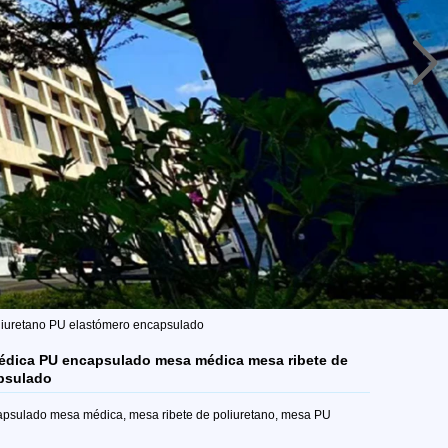
liuretano PU elastómero encapsulado
 médica PU encapsulado mesa médica mesa ribete de
psulado
capsulado mesa médica, mesa ribete de poliuretano, mesa PU