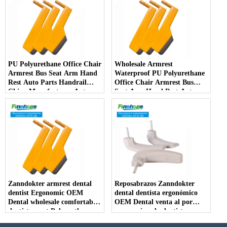
PU Polyurethane Office Chair
Wholesale Armrest
Armrest Bus Seat Arm Hand
Waterproof PU Polyurethane
Rest Auto Parts Handrail
Office Chair Armrest Bus
China Manufacturer Auto
Seat Arm Hand Rest Auto
Parts Furniture Lifting -
Parts Handrail China
COPY - bj9rj9
Manufacturer - COPY -
l3dgi0
Zanndokter armrest dental
Reposabrazos Zanndokter
dentist Ergonomic OEM
dental dentista ergonómico
Dental wholesale comfortable
OEM Dental venta al por
dentist arrest Polyurethane
mayor cómodo dentista
dirt resistant - COPY -
arresto poliuretano resistente