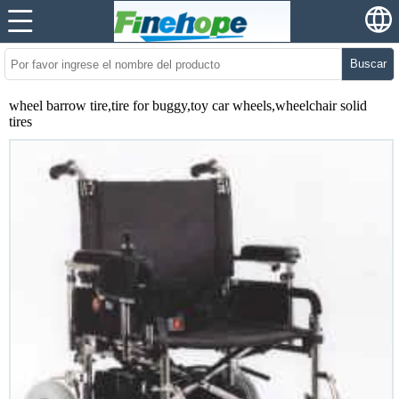
Buscar
wheel barrow tire,tire for buggy,toy car wheels,wheelchair solid
tires