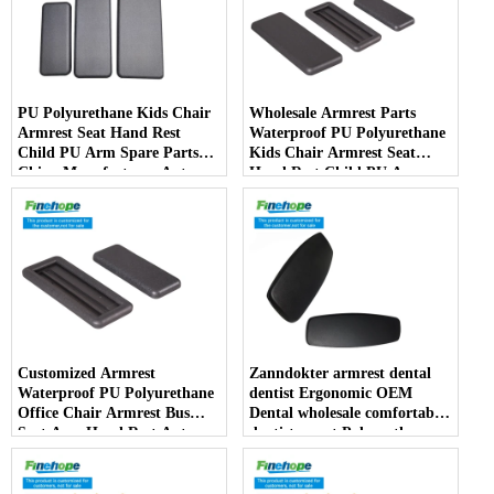
PU Polyurethane Kids Chair
Wholesale Armrest Parts
Armrest Seat Hand Rest
Waterproof PU Polyurethane
Child PU Arm Spare Parts
Kids Chair Armrest Seat
China Manufacturer Auto
Hand Rest Child PU Arm
Parts Furniture Lifting -
Spare Parts China
COPY - kqhlce
Manufacturer - COPY -
5ap4au
Customized Armrest
Zanndokter armrest dental
Waterproof PU Polyurethane
dentist Ergonomic OEM
Office Chair Armrest Bus
Dental wholesale comfortable
Seat Arm Hand Rest Auto
dentist arrest Polyurethane
Parts Handrail China
dirt resistant - COPY - oiiavh
Manufacturer - COPY -
i1k38r