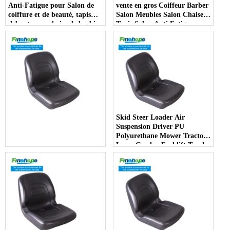
Anti-Fatigue pour Salon de
vente en gros Coiffeur Barber
coiffure et de beauté, tapis
Salon Meubles Salon Chaise
debout pour chaise de barbier
Tapis Salon Anti Fatigue
Tapis
Skid Steer Loader Air
Suspension Driver PU
Polyurethane Mower Tractor
Lawn Garden Forklift Truck
Driver Seat China
Manufacturer - COPY - jlotia