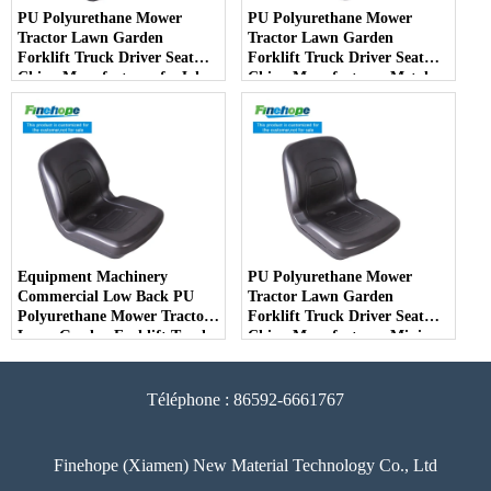
PU Polyurethane Mower
PU Polyurethane Mower
Tractor Lawn Garden
Tractor Lawn Garden
Forklift Truck Driver Seat
Forklift Truck Driver Seat
China Manufacturer forJohn
China Manufacturer Metal
Deere Toro Walker Kubota
Steel Truck Decks Ride-on
Ariens - COPY - 2potpv
Fairway - COPY - bqm11k
Equipment Machinery
PU Polyurethane Mower
Commercial Low Back PU
Tractor Lawn Garden
Polyurethane Mower Tractor
Forklift Truck Driver Seat
Lawn Garden Forklift Truck
China Manufacturer Mini
Driver Seat China
Price Lift Farm Sub compact
Manufacturer - COPY -
Italy - COPY - jvfjbg
7v6ma8
Téléphone : 86592-6661767
Finehope (Xiamen) New Material Technology Co., Ltd