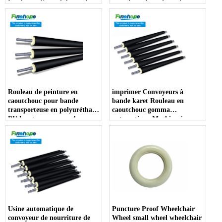
Facile à nettoyer fabricant
pour le rouleau de route
résistant à la saleté dentiste
accoudoir producteur
Rouleau de peinture en
imprimer Convoyeurs à
caoutchouc pour bande
bande karet Rouleau en
transporteuse en polyuréthane
caoutchouc gomma
PU karet sur mesure de
automatique Machine à
l'industrie
plastifier
Usine automatique de
Puncture Proof Wheelchair
convoyeur de nourriture de
Wheel small wheel wheelchair