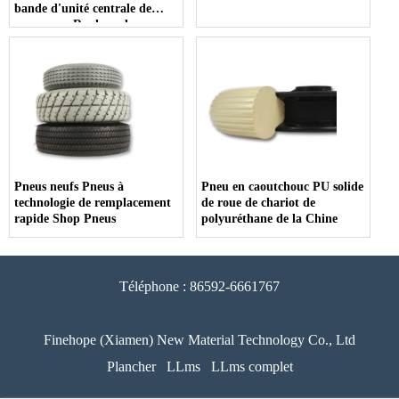
bande d'unité centrale de
convoyeur Rouleau de
polyuréthane en caoutchouc
Pneus neufs Pneus à
Pneu en caoutchouc PU solide
technologie de remplacement
de roue de chariot de
rapide Shop Pneus
polyuréthane de la Chine
Téléphone : 86592-6661767
Finehope (Xiamen) New Material Technology Co., Ltd
Plancher
LLms
LLms complet