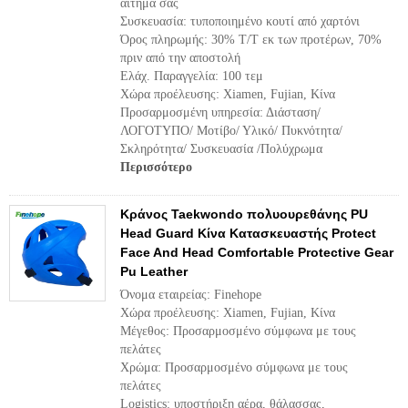
αίτημά σας
Συσκευασία: τυποποιημένο κουτί από χαρτόνι
Όρος πληρωμής: 30% T/T εκ των προτέρων, 70%
πριν από την αποστολή
Ελάχ. Παραγγελία: 100 τεμ
Χώρα προέλευσης: Xiamen, Fujian, Κίνα
Προσαρμοσμένη υπηρεσία: Διάσταση/
ΛΟΓΟΤΥΠΟ/ Μοτίβο/ Υλικό/ Πυκνότητα/
Σκληρότητα/ Συσκευασία /Πολύχρωμα
Περισσότερο
Κράνος Taekwondo πολυουρεθάνης PU
Head Guard Κίνα Κατασκευαστής Protect
Face And Head Comfortable Protective Gear
Pu Leather
Όνομα εταιρείας: Finehope
Χώρα προέλευσης: Xiamen, Fujian, Κίνα
Μέγεθος: Προσαρμοσμένο σύμφωνα με τους
πελάτες
Χρώμα: Προσαρμοσμένο σύμφωνα με τους
πελάτες
Logistics: υποστήριξη αέρα, θάλασσας,