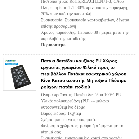
Πιστοποιητικό: RoHS,REACH,EN71-3, CA65
Πληρωμή tern: T/T 30% πριν από την παραγωγή,
70% πριν από την αποστολή
Συσκευασία: Συσκευασία χαρτοκιβωτίων, δέχεται
επίσης προσαρμογή
Χρόνος παράδοσης: Περίπου 30 ημέρες μετά την
παραλαβή της κατάθεσης
Περισσότερο
Πατάκι δαπέδου κουζίνας PU Χώρος
εργασίας γραφείου Φιλικά προς το
περιβάλλον Πατάκια εσωτερικού χώρου
Κίνα Κατασκευαστής Μη τοξικό Πλύσιμο
ρούχων πατάκι ποδιού
Όνομα προϊόντος: Πατάκι δαπέδου 100% PU
Υλικό: πολυουρεθάνη (PU) ---μαλακό
αυτοσυντεθειμένο δέρμα
Βάρος είδους: 1kg/τεμ
Σχήμα: μπορεί να προσαρμοστεί
Φινίρισμα χρώματος: μαύρο ή σύμφωνα με το
αίτημά σας
Συσκευασία: τυποποιημένο κουτί από χαρτόνι