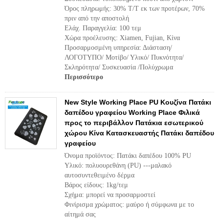
Όρος πληρωμής: 30% T/T εκ των προτέρων, 70%
πριν από την αποστολή
Ελάχ. Παραγγελία: 100 τεμ
Χώρα προέλευσης: Xiamen, Fujian, Κίνα
Προσαρμοσμένη υπηρεσία: Διάσταση/
ΛΟΓΟΤΥΠΟ/ Μοτίβο/ Υλικό/ Πυκνότητα/
Σκληρότητα/ Συσκευασία /Πολύχρωμα
Περισσότερο
New Style Working Place PU Κουζίνα Πατάκι
δαπέδου γραφείου Working Place Φιλικά
προς το περιβάλλον Πατάκια εσωτερικού
χώρου Κίνα Κατασκευαστής Πατάκι δαπέδου
γραφείου
Όνομα προϊόντος: Πατάκι δαπέδου 100% PU
Υλικό: πολυουρεθάνη (PU) ---μαλακό
αυτοσυντεθειμένο δέρμα
Βάρος είδους: 1kg/τεμ
Σχήμα: μπορεί να προσαρμοστεί
Φινίρισμα χρώματος: μαύρο ή σύμφωνα με το
αίτημά σας