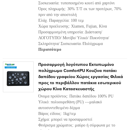
Συσκευασία: τυποποιημένο κουτί από χαρτόνι
Όρος πληρωμής: 30% T/T εκ των προτέρων, 70%
πριν από την αποστολή
Ελάχ. Παραγγελία: 100 τεμ
Χώρα προέλευσης: Xiamen, Fujian, Κίνα
Προσαρμοσμένη υπηρεσία: Διάσταση/
ΛΟΓΟΤΥΠΟ/ Μοτίβο/ Υλικό/ Πυκνότητα/
Σκληρότητα/ Συσκευασία /Πολύχρωμα
Περισσότερο
Προσαρμογή λογότυπου Εκτυπωμένο
πολύχρωμο ComfortPU Κουζίνα πατάκι
δαπέδου γραφείου Χώρος εργασίας Φιλικά
προς το περιβάλλον πατάκια εσωτερικού
χώρου Κίνα Κατασκευαστής
Όνομα προϊόντος: Πατάκι δαπέδου 100% PU
Υλικό: πολυουρεθάνη (PU) ---μαλακό
αυτοσυντεθειμένο δέρμα
Βάρος είδους: 1kg/τεμ
Σχήμα: μπορεί να προσαρμοστεί
Φινίρισμα χρώματος: μαύρο ή σύμφωνα με το