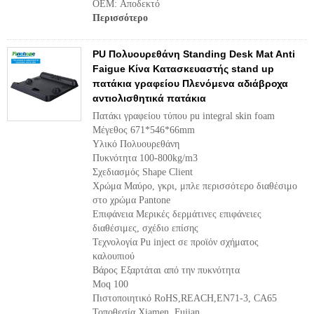
OEM: Αποδεκτό
Περισσότερο
PU Πολυουρεθάνη Standing Desk Mat Anti
Faigue Κίνα Κατασκευαστής stand up
πατάκια γραφείου Πλενόμενα αδιάβροχα
αντιολισθητικά πατάκια
Πατάκι γραφείου τύπου pu integral skin foam
Μέγεθος 671*546*66mm
Υλικό Πολυουρεθάνη
Πυκνότητα 100-800kg/m3
Σχεδιασμός Shape Client
Χρώμα Μαύρο, γκρι, μπλε περισσότερο διαθέσιμο
στο χρώμα Pantone
Επιφάνεια Μερικές δερμάτινες επιφάνειες
διαθέσιμες, σχέδιο επίσης
Τεχνολογία Pu inject σε προϊόν σχήματος
καλουπιού
Βάρος Εξαρτάται από την πυκνότητα
Moq 100
Πιστοποιητικό RoHS,REACH,EN71-3, CA65
Τοποθεσία Xiamen, Fujian