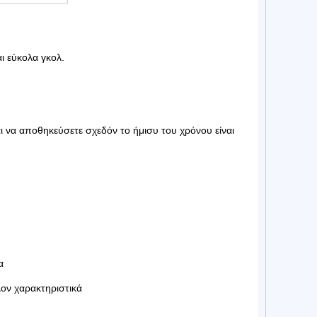
ι εύκολα γκολ.
αι να αποθηκεύσετε σχεδόν το ήμισυ του χρόνου είναι
α
άλλον χαρακτηριστικά