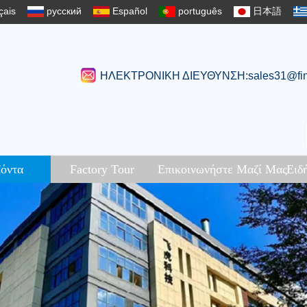
çais
русский
Español
português
日本語
ΗΛΕΚΤΡΟΝΙΚΗ ΔΙΕΥΘΥΝΣΗ:sales31@fin
όντα
Factory Tour
Επικοινωνήστε Μαζί Μας
Ειδ