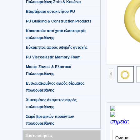
Πολυουρεθάνη Σπίτι & Κουζίνα
Εξαρτήματα αυτοκινήτου PU
PU Building & Construction Products
Καουτσούκ από χυτό ελαστομερές
πολυουρεθάνης
Εύκαμπτος αφρός υψηλής αντοχής
PU Viscoelastic Memory Foam
Μασίφ Ζάντες & Ελαστικά
Πολυουρεθάνης
Ενσωματωμένος αφρός δέρματος
πολυουρεθάνης
Χυτευμένος άκαμπτος αφρός
πολυουρεθάνης
Σειρά βρεφικών προϊόντων
σημεία
:
πολυουρεθάνης
Πιστοποιήσεις
Ονομα