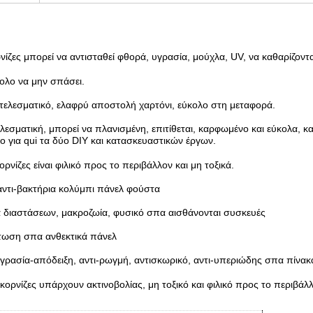
νίζες μπορεί να αντισταθεί φθορά, υγρασία, μούχλα, UV, να καθαρίζοντα
κολο να μην σπάσει.
τελεσματικό, ελαφρύ αποστολή χαρτόνι, εύκολο στη μεταφορά.
λεσματική, μπορεί να πλανισμένη, επιτίθεται, καρφωμένο και εύκολα, κ
 για qui τα δύο DIY και κατασκευαστικών έργων.
ορνίζες είναι φιλικό προς το περιβάλλον και μη τοξικά.
αντι-βακτήρια κολύμπι πάνελ φούστα
α διαστάσεων, μακροζωία, φυσικό σπα αισθάνονται συσκευές
τωση σπα ανθεκτικά πάνελ
γρασία-απόδειξη, αντι-ρωγμή, αντισκωρικό, αντι-υπεριώδης σπα πίνακ
 κορνίζες υπάρχουν ακτινοβολίας, μη τοξικό και φιλικό προς το περιβ