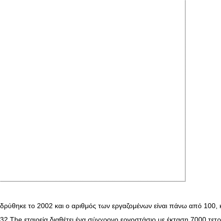
δρύθηκε το 2002 και ο αριθμός των εργαζομένων είναι πάνω από 100, κα
 32.The εταιρεία διαθέτει ένα σύγχρονο εργοστάσιο με έκταση 7000 τετρα