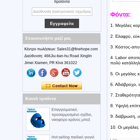
προϊόντα
Φόντα:
1. Μεγάλες κορ
2. Ελαφρύ, εύ
Επικοινωνήστε μαζί μας
3. Κόστος-απο
Κέντρο πωλήσεων: Sales31@finehope.com
Διεύθυνση: 466Jiu-tian-hu Road Xinglin
4. Labor αποτε
πολύ κατάλληλο
Jimei Xiamen, PR Κίνα 361022
5. Οι μεγάλες κ
6. Αδιάβροχο, 
7. Σταθερότητ
Καυτά προϊόντα
8. Υψηλή επίπ
Επαγγελματικό,
προσαρμοσμένο σχέδιο,
9. διάβρωση, υ
νικηφόρο κράνος μποξ
10. Οι μεγάλες
Hot selling παιδικό γιογιό