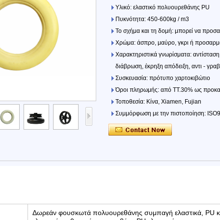
Υλικό: ελαστικό πολυουρεθάνης PU
Πυκνότητα: 450-600kg / m3
Το σχήμα και τη δομή: μπορεί να προσα
Χρώμα: άσπρο, μαύρο, γκρι ή προσαρμ
Χαρακτηριστικά γνωρίσματα: αντίσταση 
διάβρωση, έκρηξη απόδειξη, αντι - γρα
Συσκευασία: πρότυπο χαρτοκιβώτιο
Όροι πληρωμής: από TT.30% ως προκα
Τοποθεσία: Κίνα, Xiamen, Fujian
Συμμόρφωση με την πιστοποίηση: ISO
Δωρεάν φουσκωτά πολυουρεθάνης συμπαγή ελαστικά, PU κ