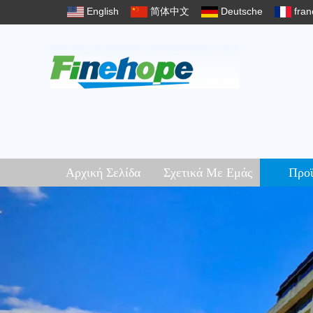
English
简体中文
Deutsche
fran
Αρχική Σελίδα
Σχετικά Με Εμάς
Προϊ