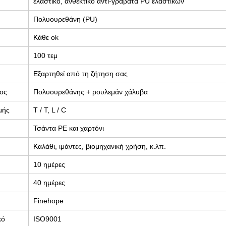
ελαστικό, ανθεκτικό αντι-γραβάτα PU ελαστικών
Πολυουρεθάνη (PU)
Κάθε ok
100 τεμ
Εξαρτηθεί από τη ζήτηση σας
ος
Πολυουρεθάνης + ρουλεμάν χάλυβα
μής
T / T, L / C
Τσάντα PE και χαρτόνι
Καλάθι, ιμάντες, βιομηχανική χρήση, κ.λπ.
10 ημέρες
40 ημέρες
Finehope
κό
ISO9001