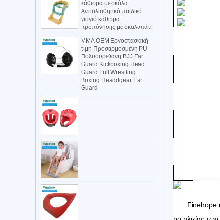
κάθισμα με σκάλα
Αντιολισθητικό παιδικό
γιογιό κάθισμα
προπόνησης με σκαλοπάτι
MMA OEM Εργοστασιακή
τιμή Προσαρμοσμένη PU
Πολυουρεθάνη BJJ Ear
Guard Kickboxing Head
Guard Full Wrestling
Boxing Headdgear Ear
Guard
Finehope ι
ρο ηλικίας των