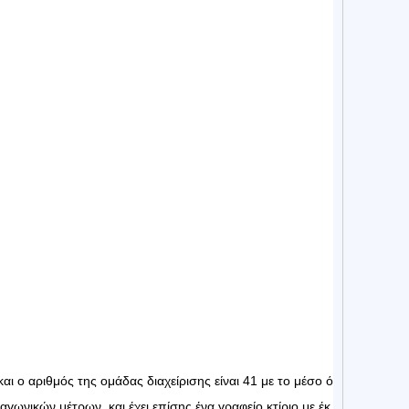
ι ο αριθμός της ομάδας διαχείρισης είναι 41 με το μέσο ό
γωνικών μέτρων, και έχει επίσης ένα γραφείο κτίριο με έκ