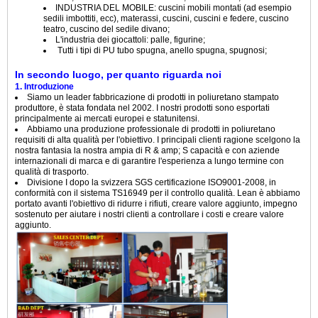
INDUSTRIA DEL MOBILE: cuscini mobili montati (ad esempio
sedili imbottiti, ecc), materassi, cuscini, cuscini e federe, cuscino
teatro, cuscino del sedile divano;
L'industria dei giocattoli: palle, figurine;
Tutti i tipi di PU tubo spugna, anello spugna, spugnosi;
In secondo luogo, per quanto riguarda noi
1. Introduzione
Siamo un leader fabbricazione di prodotti in poliuretano stampato
produttore, è stata fondata nel 2002. I nostri prodotti sono esportati
principalmente ai mercati europei e statunitensi.
Abbiamo una produzione professionale di prodotti in poliuretano
requisiti di alta qualità per l'obiettivo. I principali clienti ragione scelgono la
nostra fantasia la nostra ampia di R & amp; S capacità e con aziende
internazionali di marca e di garantire l'esperienza a lungo termine con
qualità di trasporto.
Divisione I dopo la svizzera SGS certificazione ISO9001-2008, in
conformità con il sistema TS16949 per il controllo qualità. Lean è abbiamo
portato avanti l'obiettivo di ridurre i rifiuti, creare valore aggiunto, impegno
sostenuto per aiutare i nostri clienti a controllare i costi e creare valore
aggiunto.