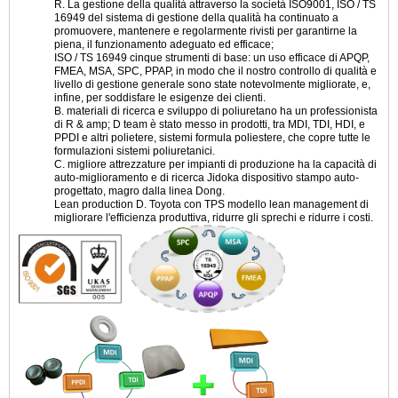
R. La gestione della qualità attraverso la società ISO9001, ISO / TS
16949 del sistema di gestione della qualità ha continuato a
promuovere, mantenere e regolarmente rivisti per garantirne la
piena, il funzionamento adeguato ed efficace;
ISO / TS 16949 cinque strumenti di base: un uso efficace di APQP,
FMEA, MSA, SPC, PPAP, in modo che il nostro controllo di qualità e
livello di gestione generale sono state notevolmente migliorate, e,
infine, per soddisfare le esigenze dei clienti.
B. materiali di ricerca e sviluppo di poliuretano ha un professionista
di R & amp; D team è stato messo in prodotti, tra MDI, TDI, HDI, e
PPDI e altri polietere, sistemi formula poliestere, che copre tutte le
formulazioni sistemi poliuretanici.
C. migliore attrezzature per impianti di produzione ha la capacità di
auto-miglioramento e di ricerca Jidoka dispositivo stampo auto-
progettato, magro dalla linea Dong.
Lean production D. Toyota con TPS modello lean management di
migliorare l'efficienza produttiva, ridurre gli sprechi e ridurre i costi.