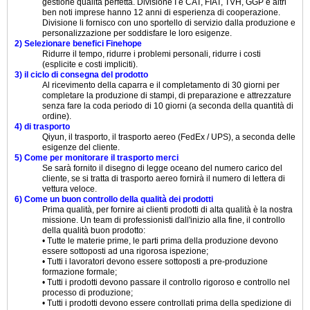
gestione qualità perfetta. Divisione I e CAT, FIAT, TVH, GGP e altri
ben noti imprese hanno 12 anni di esperienza di cooperazione.
Divisione li fornisco con uno sportello di servizio dalla produzione e
personalizzazione per soddisfare le loro esigenze.
2) Selezionare benefici Finehope
Ridurre il tempo, ridurre i problemi personali, ridurre i costi
(esplicite e costi impliciti).
3) il ciclo di consegna del prodotto
Al ricevimento della caparra e il completamento di 30 giorni per
completare la produzione di stampi, di preparazione e attrezzature
senza fare la coda periodo di 10 giorni (a seconda della quantità di
ordine).
4) di trasporto
Qiyun, il trasporto, il trasporto aereo (FedEx / UPS), a seconda delle
esigenze del cliente.
5) Come per monitorare il trasporto merci
Se sarà fornito il disegno di legge oceano del numero carico del
cliente, se si tratta di trasporto aereo fornirà il numero di lettera di
vettura veloce.
6) Come un buon controllo della qualità dei prodotti
Prima qualità, per fornire ai clienti prodotti di alta qualità è la nostra
missione. Un team di professionisti dall'inizio alla fine, il controllo
della qualità buon prodotto:
• Tutte le materie prime, le parti prima della produzione devono
essere sottoposti ad una rigorosa ispezione;
• Tutti i lavoratori devono essere sottoposti a pre-produzione
formazione formale;
• Tutti i prodotti devono passare il controllo rigoroso e controllo nel
processo di produzione;
• Tutti i prodotti devono essere controllati prima della spedizione di