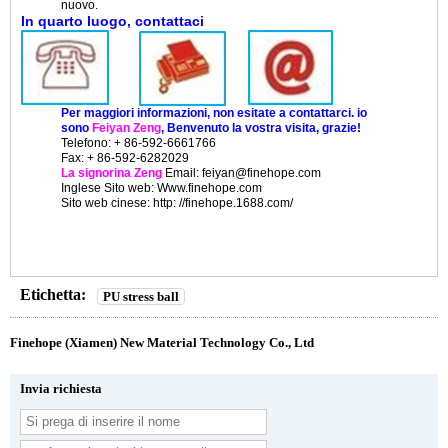
nuovo.
In quarto luogo, contattaci
Per maggiori informazioni, non esitate a contattarci. io
sono
Feiyan Zeng
, Benvenuto la vostra visita, grazie!
Telefono: + 86-592-6661766
Fax: + 86-592-6282029
La signorina Zeng
Email: feiyan@finehope.com
Inglese
Sito web
: Www.finehope.com
Sito web cinese: http: //finehope.1688.com/
Etichetta:
PU stress ball
Finehope (Xiamen) New Material Technology Co., Ltd
Invia richiesta