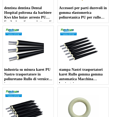
dentista dentista Dental
Accessori per parti durevoli in
Hospital poltrona da barbiere
gomma elastomerica
Kws kho hniav arresto PU
poliuretanica PU per rullo
Facile da pulire produttore di
compressore
braccioli per dentisti
produttore resistente allo
sporco
industria su misura karet PU
stampa Nastri trasportatori
Nastro trasportatore in
karet Rullo gomma gomma
poliuretano Rullo di vernice
automatica Macchina
in gomma
laminatrice