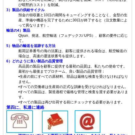
び暗黙的コスト）を削減。
3）製品の供給サイクル
預金の領収書と10日の期間をキューイングすることなく、金型の生
産、準備や機器を完了するために30日が終了すると（注文数量によ
って異なります）。
輸送の4）製品
Qiyun、発送、航空輸送（フェデックス/ UPS）、顧客の要件に応じ
て。
5）物品の輸送を追跡する方法
船荷証券番号の海の法案は、顧客に提供される場合は、航空輸送の
場合は、高速の運送状番号を提供します。
6）どのように良い製品の品質管理
高品質の製品を顧客に提供する最初の品質は、私たちの使命です。
最初から最後までプロチーム、良い製品の品質管理：
•生産の前にすべての原材料、部品は厳格な検査を受けなければなり
ません。
•すべての労働者は生産前の正式な訓練を受けなければなりません。
•すべての製品は、製造過程で厳格な管理と検査を渡す必要がありま
す。
•すべての製品は再び出荷する前にチェックする必要があります。
第四に、私達に連絡