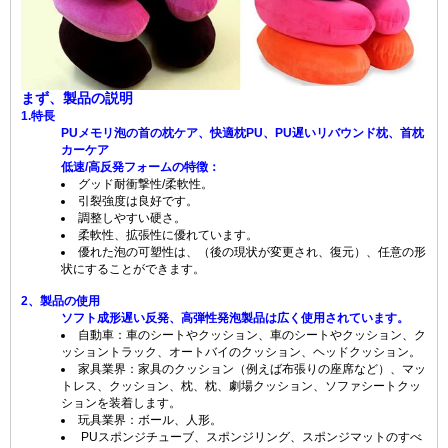
まず、製品の説明
1.特長
PUメモリ泡の首の枕ケア、快適枕PU、PU遅いリバウンド枕、首枕
カーケア
低速/高反発フォームの特徴：
グッド耐衝撃性/柔軟性。
引裂強度は良好です。
調整しやすい硬さ。
柔軟性、拡張性に優れています。
優れた泡の可塑性は、（後の現状が変更され、復元）、任意の形
状にすることができます。
2、製品の使用
ソフト成形遅い反発、高弾性発泡製品は広く使用されています。
自動車：車のシートやクッション、車のシートやクッション、ク
ッショントラック、オートバイのクッション、ヘッドクッション。
家具業界：家具のクッション（例えば布張りの座席など）、マッ
トレス、クッション、枕、枕、劇場クッション、ソファシートクッ
ションを装着します。
玩具業界：ボール、人形。
PUスポンジチューブ、スポンジリング、スポンジマットのすべ