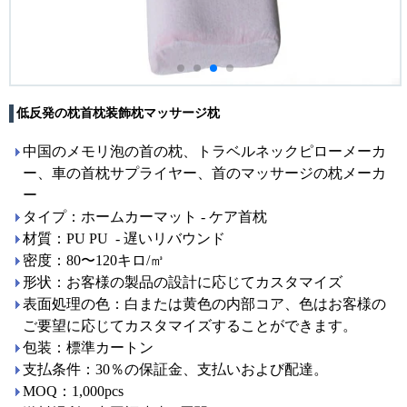
低反発の枕首枕装飾枕マッサージ枕
中国のメモリ泡の首の枕、トラベルネックピローメーカ
ー、車の首枕サプライヤー、首のマッサージの枕メーカ
ー
タイプ：ホームカーマット - ケア首枕
材質：PU PU - 遅いリバウンド
密度：80〜120キロ/㎥
形状：お客様の製品の設計に応じてカスタマイズ
表面処理の色：白または黄色の内部コア、色はお客様の
ご要望に応じてカスタマイズすることができます。
包装：標準カートン
支払条件：30％の保証金、支払いおよび配達。
MOQ：1,000pcs