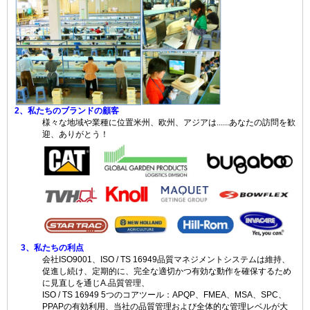
2、私たちのブランドの顧客
様々な地域や業種に位置米州、欧州、アジアは......あなたの訪問を歓
迎、ありがとう！
3、私たちの利点
会社ISO9001、ISO / TS 16949品質マネジメントシステムは維持、
促進し続け、定期的に、完全な適切かつ有効な動作を確保するため
に見直しを通じA.品質管理、
ISO / TS 16949 5つのコアツール：APQP、FMEA、MSA、SPC、
PPAPの有効利用、当社の品質管理および全体的な管理レベルが大