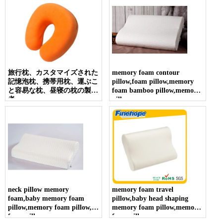
旅行枕、カスタマイズされた
memory foam contour
記憶泡枕、携帯用枕、運ぶこ
pillow,foam pillow,memory
と容易な枕、昼寝の枕の製造
foam bamboo pillow,memory
者
pillow
neck pillow memory
memory foam travel
foam,baby memory foam
pillow,baby head shaping
pillow,memory foam pillow,
memory foam pillow,memory
foam pillow
foam pillow