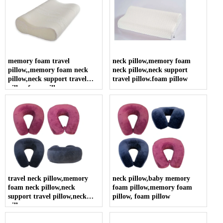
memory foam travel
neck pillow,memory foam
pillow,,memory foam neck
neck pillow,neck support
pillow,neck support travel
travel pillow.foam pillow
pillow.foam pillow
travel neck pillow,memory
neck pillow,baby memory
foam neck pillow,neck
foam pillow,memory foam
support travel pillow,neck
pillow, foam pillow
pillow