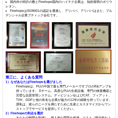
国内外の特許の数とFinehope国内のハイテク企業は、知的発明のポリウ
レタン。
FinehopeはISO9001の認証を通過し、アリババ、アリババはまた、プル
デンシャル企業ブティック会社です。
第三に、よくある質問
1）なぜあなたはFinehopeを選びました
Finehopeは、PUの中国で最も専門メーカーですプロのR&アンプを
持っています。 Dチーム、高度なPUの生産設備、専門の検査機器と
完璧な品質管理システム。ディビジョンIおよびCAT、フィアット、
TVH、GGPと他の有名な企業が協力の12年の経験を持っています。
課私は、彼らのニーズを満たすために生産とカスタマイズからワン
ストップでサービスを提供してください。
2）Finehopeの利点を選択
あなたの時間を削減し、個人的な問題を低減、コスト（明示的およ