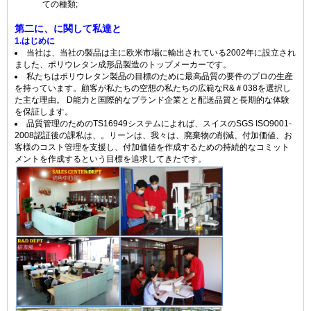
ての種類;
第二に、に関して私達と
1.はじめに
当社は、当社の製品は主に欧米市場に輸出されている2002年に設立され
ました、ポリウレタン成形品製造のトップメーカーです。
私たちはポリウレタン製品の目標のために最高品質の要件のプロの生産
を持っています。顧客が私たちの空想の私たちの広範なR&＃038を選択し
た主な理由。 D能力と国際的なブランド企業とと配送品質と長期的な体験
を保証します。
品質管理のためのTS16949システムによれば、スイスのSGS ISO9001-
2008認証後の課私は、。リーンは、我々は、廃棄物の削減、付加価値、お
客様のコスト管理を支援し、付加価値を作成するための持続的なコミット
メントを作成するという目標を追求してきたです。