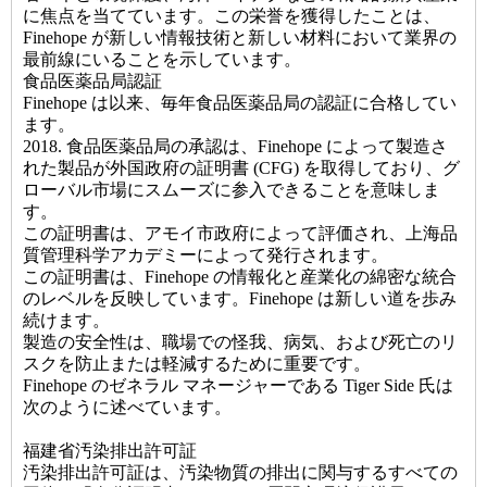
に焦点を当てています。この栄誉を獲得したことは、
Finehope が新しい情報技術と新しい材料において業界の
最前線にいることを示しています。
食品医薬品局認証
Finehope は以来、毎年食品医薬品局の認証に合格してい
ます。
2018. 食品医薬品局の承認は、Finehope によって製造さ
れた製品が外国政府の証明書 (CFG) を取得しており、グ
ローバル市場にスムーズに参入できることを意味しま
す。
この証明書は、アモイ市政府によって評価され、上海品
質管理科学アカデミーによって発行されます。
この証明書は、Finehope の情報化と産業化の綿密な統合
のレベルを反映しています。Finehope は新しい道を歩み
続けます。
製造の安全性は、職場での怪我、病気、および死亡のリ
スクを防止または軽減するために重要です。
Finehope のゼネラル マネージャーである Tiger Side 氏は
次のように述べています。
福建省汚染排出許可証
汚染排出許可証は、汚染物質の排出に関与するすべての