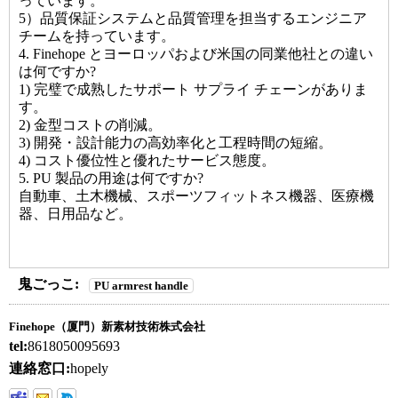
っています。
5）品質保証システムと品質管理を担当するエンジニア
チームを持っています。
4. Finehope とヨーロッパおよび米国の同業他社との違い
は何ですか?
1) 完璧で成熟したサポート サプライ チェーンがありま
す。
2) 金型コストの削減。
3) 開発・設計能力の高効率化と工程時間の短縮。
4) コスト優位性と優れたサービス態度。
5. PU 製品の用途は何ですか?
自動車、土木機械、スポーツフィットネス機器、医療機
器、日用品など。
鬼ごっこ:
PU armrest handle
Finehope（厦門）新素材技術株式会社
tel:
8618050095693
連絡窓口:
hopely