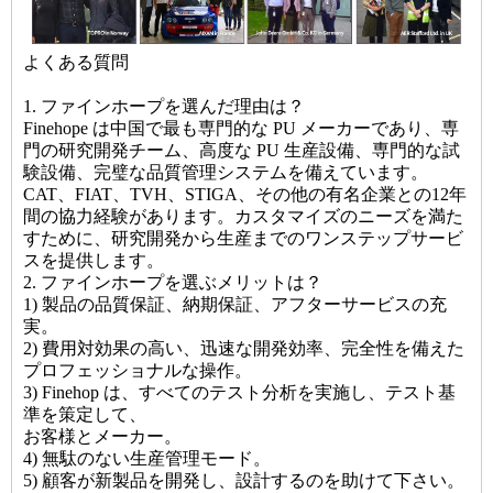
よくある質問
1. ファインホープを選んだ理由は？
Finehope は中国で最も専門的な PU メーカーであり、専
門の研究開発チーム、高度な PU 生産設備、専門的な試
験設備、完璧な品質管理システムを備えています。
CAT、FIAT、TVH、STIGA、その他の有名企業との12年
間の協力経験があります。カスタマイズのニーズを満た
すために、研究開発から生産までのワンステップサービ
スを提供します。
2. ファインホープを選ぶメリットは？
1) 製品の品質保証、納期保証、アフターサービスの充
実。
2) 費用対効果の高い、迅速な開発効率、完全性を備えた
プロフェッショナルな操作。
3) Finehop は、すべてのテスト分析を実施し、テスト基
準を策定して、
お客様とメーカー。
4) 無駄のない生産管理モード。
5) 顧客が新製品を開発し、設計するのを助けて下さい。