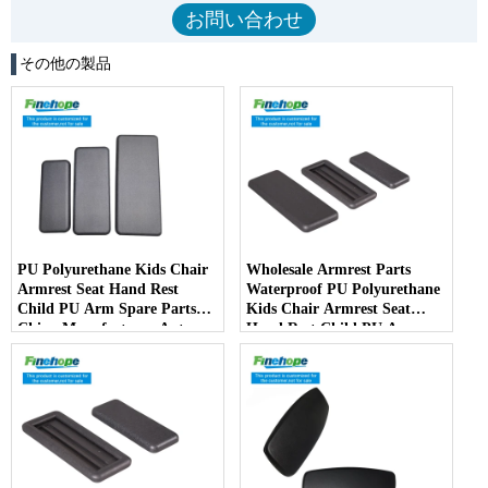
その他の製品
PU Polyurethane Kids Chair
Wholesale Armrest Parts
Armrest Seat Hand Rest
Waterproof PU Polyurethane
Child PU Arm Spare Parts
Kids Chair Armrest Seat
China Manufacturer Auto
Hand Rest Child PU Arm
Parts Furniture Lifting -
Spare Parts China
COPY - kqhlce
Manufacturer - COPY -
5ap4au