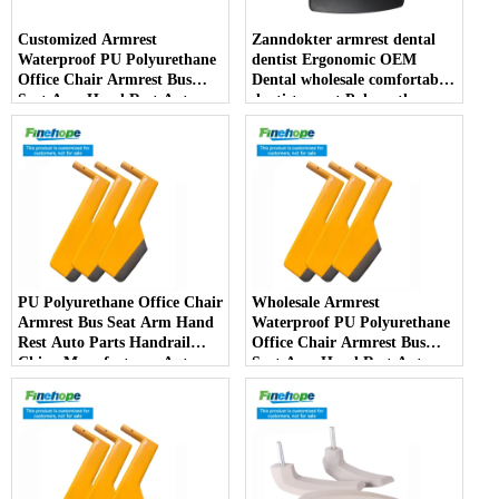
Customized Armrest
Zanndokter armrest dental
Waterproof PU Polyurethane
dentist Ergonomic OEM
Office Chair Armrest Bus
Dental wholesale comfortable
Seat Arm Hand Rest Auto
dentist arrest Polyurethane
Parts Handrail China
dirt resistant - COPY - oiiavh
Manufacturer - COPY -
i1k38r
PU Polyurethane Office Chair
Wholesale Armrest
Armrest Bus Seat Arm Hand
Waterproof PU Polyurethane
Rest Auto Parts Handrail
Office Chair Armrest Bus
China Manufacturer Auto
Seat Arm Hand Rest Auto
Parts Furniture Lifting -
Parts Handrail China
COPY - bj9rj9
Manufacturer - COPY -
l3dgi0