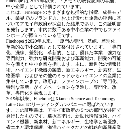
Finehope は 2019 年以来、「アモイの成長志向の零細、
中小企業」として評価されています。
これは、Finehope のさまざまな包括的な指標、成長モデ
ル、業界でのブランド力、および優れた企業の評判に基
づいてアモイ市政府が採点した結果であり、この証明書
を発行します。市内に数千ある中小企業の中でもファイ
ンホープが際立っている証です。
Finehopeは2020年以来、「厦門の専門、洗練、差別化、
革新的な中小企業」として格付けされています。「専門
化、洗練、差別化、革新的」とは、優れた本業、強力な
専門能力、強力な研究開発および革新能力、開発の可能
性を備えた中小企業を指します。主に、新世代の情報技
術、ハイエンド機器の製造、新エネルギー、新素材、生
物医学、およびその他のミッドからハイエンドの産業に
集中しています。政府は、ファインホープの「専門化、
特別な革新」がイノベーションを促進し、専門化、改
革、専門化を実現します。
2019年以来、FinehopeはXiamen Science and Technology
Little Giantのリーディングカンパニーに選ばれていま
す。この証明書は、アモイ市政府の 5 つの部門が共同で
発行したものです。選択基準は、新世代情報技術、ハイ
エンド機器、新素材、新エネルギー、生物学と新医療、
省エネと環境保護、海洋ハイテクなどの戦略的新興産業