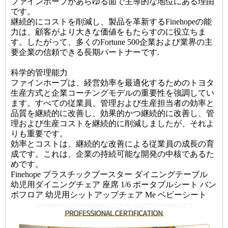
ファインホープがあらゆる面で主導的な地位にある理由
です。
継続的にコストを削減し、製品を革新するFinehopeの能
力は、顧客がより大きな価値をもたらすのに役立ちま
す。したがって、多くのFortune 500企業および業界の主
要企業の信頼できる長期パートナーです.
科学的管理能力
ファインホープは、経営効率を最適化するためのトヨタ
生産方式と企業コーチングモデルの重要性を強調してい
ます。すべての従業員、管理および生産担当者の効率と
品質を継続的に改善し、効果的かつ継続的に改善し、管
理および生産コストを継続的に削減しましたが、それよ
りも重要です。
効率とコストは、継続的な改善による従業員の成長の育
成です。これは、企業の持続可能な開発の中核であるた
めです。
Finehope プラスチックブースター ダイニングテーブル
幼児用ダイニングチェア 座席 1/6 ポータブルシート バン
ボフロア 幼児用シットアップチェア Me ベビーシート