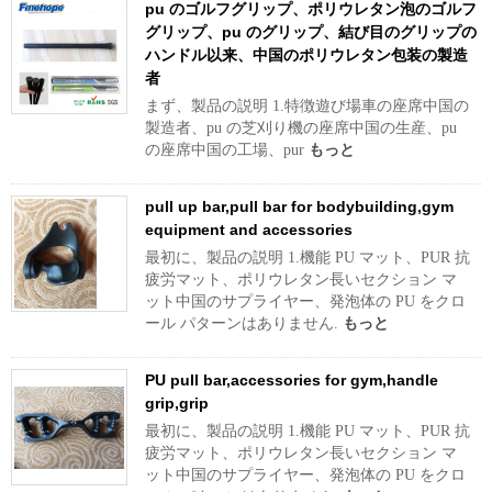
pu のゴルフグリップ、ポリウレタン泡のゴルフ
グリップ、pu のグリップ、結び目のグリップの
ハンドル以来、中国のポリウレタン包装の製造
者
まず、製品の説明 1.特徴遊び場車の座席中国の
製造者、pu の芝刈り機の座席中国の生産、pu
の座席中国の工場、pur
もっと
pull up bar,pull bar for bodybuilding,gym
equipment and accessories
最初に、製品の説明 1.機能 PU マット、PUR 抗
疲労マット、ポリウレタン長いセクション マ
ット中国のサプライヤー、発泡体の PU をクロ
ール パターンはありません.
もっと
PU pull bar,accessories for gym,handle
grip,grip
最初に、製品の説明 1.機能 PU マット、PUR 抗
疲労マット、ポリウレタン長いセクション マ
ット中国のサプライヤー、発泡体の PU をクロ