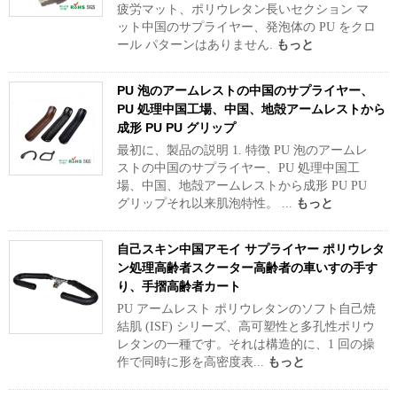
疲労マット、ポリウレタン長いセクション マ
ット中国のサプライヤー、発泡体の PU をクロ
ール パターンはありません.
もっと
PU 泡のアームレストの中国のサプライヤー、
PU 処理中国工場、中国、地殻アームレストから
成形 PU PU グリップ
最初に、製品の説明 1. 特徴 PU 泡のアームレ
ストの中国のサプライヤー、PU 処理中国工
場、中国、地殻アームレストから成形 PU PU
グリップそれ以来肌泡特性。 ...
もっと
自己スキン中国アモイ サプライヤー ポリウレタ
ン処理高齢者スクーター高齢者の車いすの手す
り、手摺高齢者カート
PU アームレスト ポリウレタンのソフト自己焼
結肌 (ISF) シリーズ、高可塑性と多孔性ポリウ
レタンの一種です。それは構造的に、1 回の操
作で同時に形を高密度表...
もっと