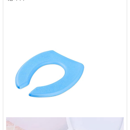
리드 타임 40 일
브랜드 이름 Finehope
인증서 ISO9001