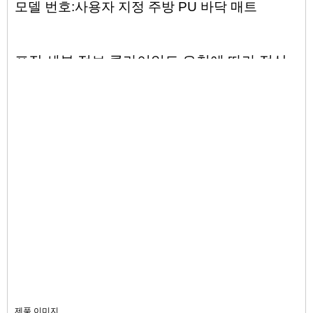
모델 번호:
사용자 지정 주방 PU 바닥 매트
포장 세부 정보 클라이언트 요청에 따라 정상
적인 골 판지 상자 내보내기
보증금을 수령 한 후 30 일 후에 배달 시간
재질 폴리 우레탄 (PU)
맞춤 색상
기타 기능 안티 - 미디, 페이딩 방지
크기 맞춤
완성 된 PU 자체 피부
지불 조건 T / T
패키지 PE 가방 및 카톤
실내 및 실외 사용
샘플 시간 10 일
제품 이미지