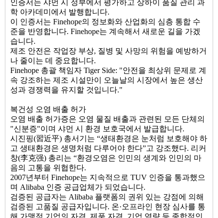
인증서는 샤먼 시 정부에서 평가하고 상하이 품질 관리 과
학 아카데미에서 발행합니다.
이 인증서는 Finehope의 정보화와 산업화의 심층 통합 수
준을 반영합니다. Finehope는 계속해서 새로운 길을 가겠
습니다.
제조 안전은 작업장 부상, 질병 및 사망의 위험을 예방하거
나 줄이는 데 중요합니다.
Finehope 총괄 책임자 Tiger Side: "안전을 최상위 문제로 계
속 강조하는 제조 시설만이 오늘날의 시장에서 높은 생산
성과 경쟁력을 유지할 것입니다."
복건성 오염 배출 허가
오염 배출 허가증은 오염 물질 배출과 관련된 모든 단체의
"신분증"이며 샤먼 시 환경 보호국에서 발급합니다.
시진핑(習近平) 총서기는 “생태환경은 눈처럼 보호해야 하
고 생태환경은 생명처럼 다루어야 한다”고 강조했다. 리커
창(李克强) 총리는 “환경오염은 인민의 생계와 인민의 마
음의 고통을 위협한다.
2007년부터 Finehope는 지속적으로 TUV 인증을 통과했으
며 Alibaba 인증 공급업체가 되었습니다.
검증된 공급자는 Alibaba 플랫폼의 권위 있는 강점에 의해
검증된 고품질 공급자입니다. 온·오프라인 현장 심사를 통
해 가맹점 기업의 자격, 제품 자격, 기업 역량 등 종합적인