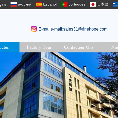
çais
русский
Español
português
日本語
E-maile-mail:sales31@finehope.com
ucten
Factory Tour
Contacteer Ons
Ni