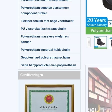
PU-bouw- en constructieproducten
Polyurethaan gegoten elastomeer
component rubber
Flexibel schuim met hoge veerkracht
PU visco-elastisch traagschuim
Polyurethaan massieve wielen en
banden
Polyurethaan integraal huidschuim
Gegoten hard polyurethaanschuim
Serie babyproducten van polyurethaan
Certificeringen