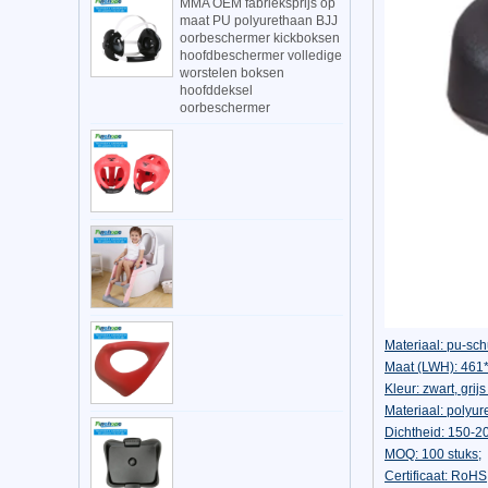
MMA OEM fabrieksprijs op
maat PU polyurethaan BJJ
oorbeschermer kickboksen
hoofdbeschermer volledige
worstelen boksen
hoofddeksel
oorbeschermer
Materiaal: pu-sch
Maat (LWH): 46
Kleur: zwart, gri
Materiaal: polyur
Dichtheid: 150-
MOQ: 100 stuks;
Certificaat: RoH