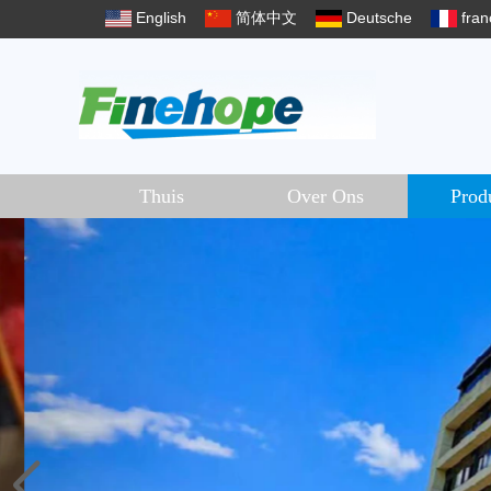
English
简体中文
Deutsche
fran
Thuis
Over Ons
Prod