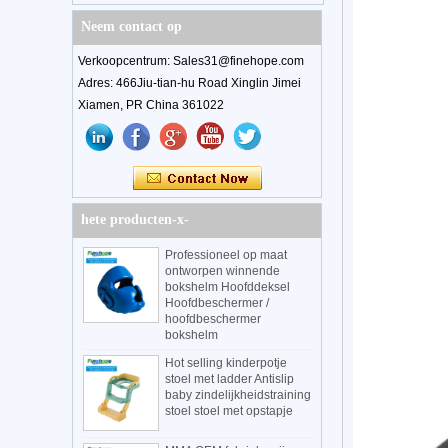
Neem contact op
Verkoopcentrum: Sales31@finehope.com
Adres: 466Jiu-tian-hu Road Xinglin Jimei
Xiamen, PR China 361022
hete producten-x-
Professioneel op maat
ontworpen winnende
bokshelm Hoofddeksel
Hoofdbeschermer /
hoofdbeschermer
bokshelm
Hot selling kinderpotje
stoel met ladder Antislip
baby zindelijkheidstraining
stoel stoel met opstapje