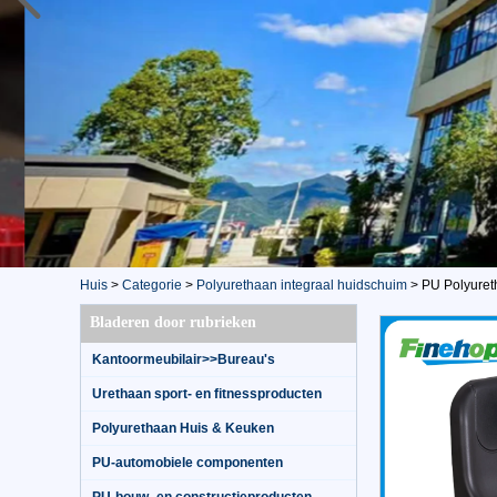
Huis
>
Categorie
>
Polyurethaan integraal huidschuim
>
PU Polyuret
Bladeren door rubrieken
Kantoormeubilair>>Bureau's
Urethaan sport- en fitnessproducten
Polyurethaan Huis & Keuken
PU-automobiele componenten