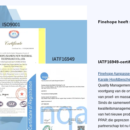
Finehope heeft 
IATF16949-certif
Finehope Aanpassen
Karate Hoofdbesch
Quality Management
voortgang van de ont
van proef- en massa
Sinds de samenwerki
kwaliteitsmanagemen
van het nieuwe prod
PPAP, die geprezen 
partnerschap tot nu 