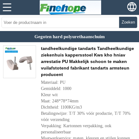
Zoeken
Gegoten hard polyurethaanschuim
tandheelkundige tandarts Tandheelkundige
ziekenhuis kappersstoel Kws kho hniav
arrestatie PU Makkelijk schoon te maken
vuilafstotend fabrikant tandarts armsteun
producent
Materiaal: PU
Gemiddeld: 1000
Kleur wit
Maat: 248*78*74mm
Dichtheid: 1100KG/m3
Betalingswijze: T/T 30% vóór productie, T/T 70%
vóór verzending
Verpakking: Kartonnen verpakking, ook
personaliseerbaar
Maatwerkservice: maten, kleuren en stijlen kunnen