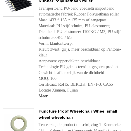
Rubber Polyurethaan roller
Transportband PU-band voedseltransportband
automatische fabriek Rubber Polyurethaan roller
Maat 1433 * 135 * 135 mm of aangepast:
Materiaal: PU-stijf schuim, PU-elastomeer;
Dichtheid: PU-elastomeer 1100KG / M3, PU-stijf
schuim 300KG / M3
Vorm: klantontwerp.
Kleur: zwart, grijs, meer beschikbaar op Pantone-
kleur
Aanpassen: oppervlakten beschikbaar
Technologie PU geïnjecteerd in gegoten product
Gewicht is afhankelijk van de dichtheid
MOQ: 100.
Certificaat: RoHS, BEREIK, EN71-3, CA65
Locatie Xiamen, Fujian
Meer
Puncture Proof Wheelchair Wheel small
wheel wheelchair
Ten eerste, de product omschrijving 1. Kenmerken
China Polyurethaan Components Manufacturers en