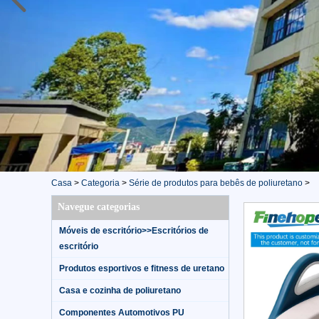
Casa
>
Categoria
>
Série de produtos para bebês de poliuretano
>
Navegue categorias
Móveis de escritório>>Escritórios de
escritório
Produtos esportivos e fitness de uretano
Casa e cozinha de poliuretano
Componentes Automotivos PU