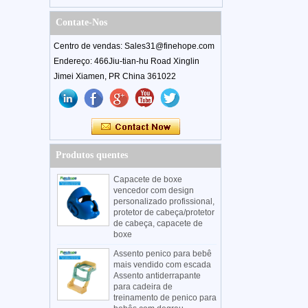
Contate-Nos
Centro de vendas: Sales31@finehope.com
Endereço: 466Jiu-tian-hu Road Xinglin
Jimei Xiamen, PR China 361022
Produtos quentes
Capacete de boxe
vencedor com design
personalizado profissional,
protetor de cabeça/protetor
de cabeça, capacete de
boxe
Assento penico para bebê
mais vendido com escada
Assento antiderrapante
para cadeira de
treinamento de penico para