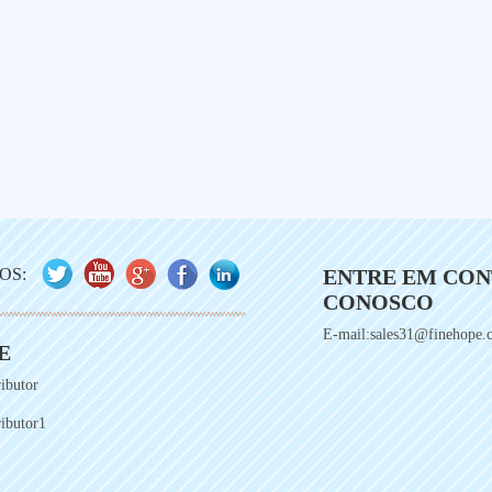
ENTRE EM CO
OS:
CONOSCO
E-mail:sales31@finehope.
E
ibutor
ibutor1