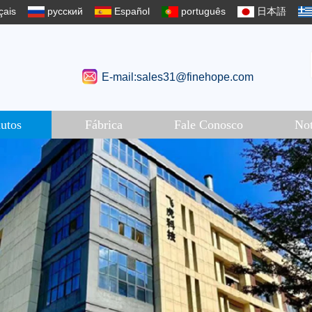
çais
русский
Español
português
日本語
E-mail:sales31@finehope.com
utos
Fábrica
Fale Conosco
Not