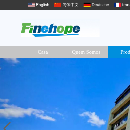
English
简体中文
Deutsche
fran
Casa
Quem Somos
Prod