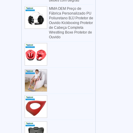
bebês com degrau
MMA OEM Preço de
Fábrica Personalizado PU
Poliuretano BJJ Protetor de
Ouvido Kickboxing Protetor
de Cabeça Completa
Wrestling Boxe Protetor de
Ouvido