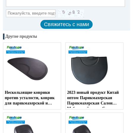
Другие продукты
Нескользящие коврики
2023 новый продукт Китай
против усталости, коврик
оптом Парикмахерская
для парикмахерской и
Парикмахерская Салон
салона красоты,
Мебельный салон Стул
парикмахерский коврик
Коврик Салон Anti Fatigue
для парикмахерской,
Mats
стоячий коврик для
парикмахерского кресла