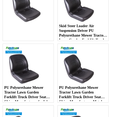
Skid Steer Loader Air
Suspension Driver PU
Polyurethane Mower Tractor
Lawn Garden Forklift Truck
Driver Seat China
Manufacturer - COPY - jlotia
PU Polyurethane Mower
PU Polyurethane Mower
Tractor Lawn Garden
Tractor Lawn Garden
Forklift Truck Driver Seat
Forklift Truck Driver Seat
China Manufacturer forJohn
China Manufacturer Metal
Deere Toro Walker Kubota
Steel Truck Decks Ride-on
Ariens - COPY - 2potpv
Fairway - COPY - bqm11k