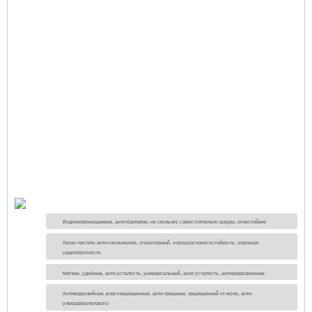
Водонепроницаемые, анти-бактерии, не скользит, самостоятельно шкуры, огнестойкие
Легко чистить анти-скольжения, огнеупорный, хорошую износостойкость, хорошая
ударопрочность
Мягкие, удобные, анти-усталость, универсальный, анти усталость, антикоррозионные
Антикоррозийная, влагозащищенные, анти-трещины, защищенный от моли, анти-
ультрафиолетового