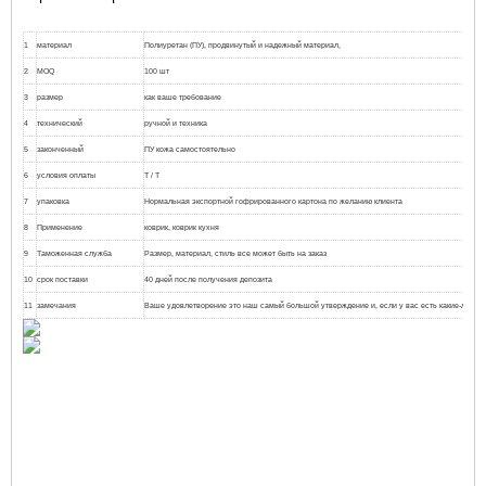
1
материал
Полиуретан (ПУ), продвинутый и надежный материал,
2
MOQ
100 шт
3
размер
как ваше требование
4
технический
ручной и техника
5
законченный
ПУ кожа самостоятельно
6
условия оплаты
T / T
7
упаковка
Нормальная экспортной гофрированного картона по желанию клиента
8
Применение
коврик, коврик кухня
9
Таможенная служба
Размер, материал, стиль все может быть на заказ
10
срок поставки
40 дней после получения депозита
11
замечания
Ваше удовлетворение это наш самый большой утверждение и, если у вас есть какие-либо п