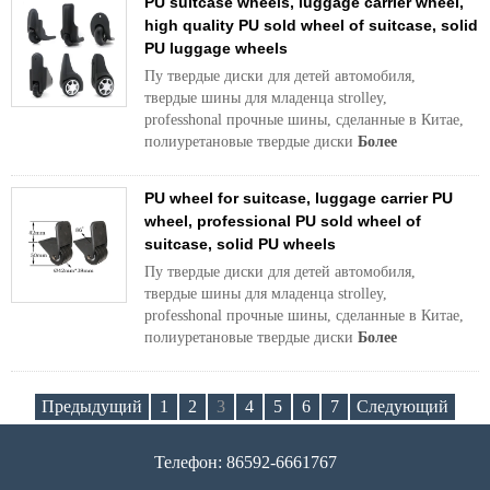
PU suitcase wheels, luggage carrier wheel,
high quality PU sold wheel of suitcase, solid
PU luggage wheels
Пу твердые диски для детей автомобиля,
твердые шины для младенца strolley,
professhonal прочные шины, сделанные в Китае,
полиуретановые твердые диски
Более
PU wheel for suitcase, luggage carrier PU
wheel, professional PU sold wheel of
suitcase, solid PU wheels
Пу твердые диски для детей автомобиля,
твердые шины для младенца strolley,
professhonal прочные шины, сделанные в Китае,
полиуретановые твердые диски
Более
Предыдущий
1
2
3
4
5
6
7
Следующий
Телефон: 86592-6661767