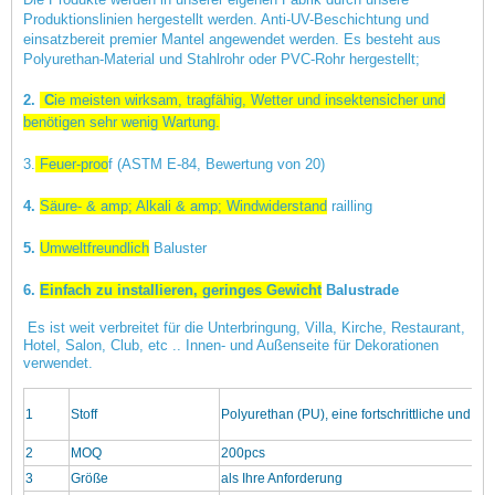
Produktionslinien hergestellt werden. Anti-UV-Beschichtung und
einsatzbereit premier Mantel angewendet werden.
Es besteht aus
Polyurethan-Material und Stahlrohr oder PVC-Rohr hergestellt;
2.
C
ie meisten wirksam, tragfähig, Wetter und insektensicher und
benötigen sehr wenig Wartung.
3.
Feuer-proo
f
(ASTM E-84, Bewertung von 20)
4.
Säure- & amp; Alkali & amp; Windwiderstand
railling
5.
Umweltfreundlich
Baluster
6.
Einfach zu installieren, geringes Gewicht
Balustrade
Es ist weit verbreitet für die Unterbringung, Villa, Kirche, Restaurant,
Hotel, Salon, Club, etc .. Innen- und Außenseite für Dekorationen
verwendet.
1
Stoff
Polyurethan (PU), eine fortschrittliche und zu
2
MOQ
200pcs
3
Größe
als Ihre Anforderung