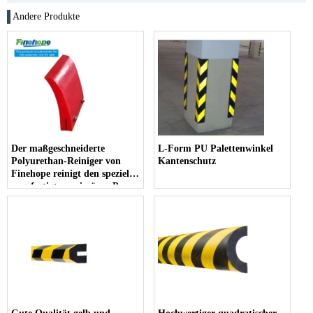
Andere Produkte
Der maßgeschneiderte
L-Form PU Palettenwinkel
Polyurethan-Reiniger von
Kantenschutz
Finehope reinigt den speziell
angefertigten primären Pu-
Schaber, den Förderband-
Kopf-Riemenscheibenschaber
C