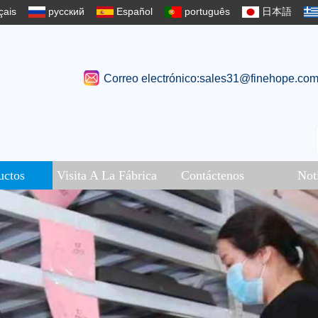
çais
русский
Español
português
日本語
Correo electrónico:sales31@finehope.co
uctos
Visita A La Fábrica
Contáctenos
Not