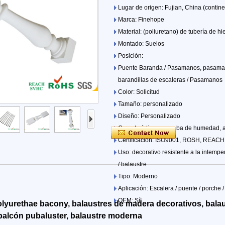
Lugar de origen: Fujian, China (contine
Marca: Finehope
Material: (poliuretano) de tubería de hi
Montado: Suelos
Posición:
Puente Baranda / Pasamanos, pasamano
barandillas de escaleras / Pasamanos
Color: Solicitud
Tamaño: personalizado
Diseño: Personalizado
Característica: a prueba de humedad, anti
Certificación: ISO9001, ROSH, REACH
Uso: decorativo resistente a la intem
/ balaustre
Tipo: Moderno
Aplicación: Escalera / puente / porche /
OEM: Sí!
olyurethae bacony, balaustres de madera decorativos, balaus
balcón pubaluster, balaustre moderna