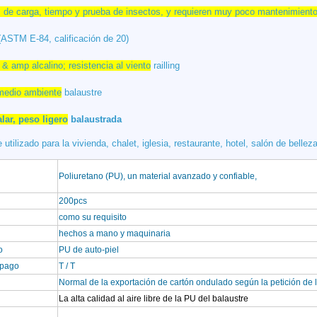
, de carga, tiempo y prueba de insectos, y requieren muy poco mantenimiento
(ASTM E-84, calificación de 20)
& amp alcalino; resistencia al viento
railling
 medio ambiente
balaustre
alar, peso ligero
balaustrada
ilizado para la vivienda, chalet, iglesia, restaurante, hotel, salón de belleza, 
Poliuretano (PU), un material avanzado y confiable,
200pcs
como su requisito
hechos a mano y maquinaria
do
PU de auto-piel
 pago
T / T
Normal de la exportación de cartón ondulado según la petición de l
La alta calidad al aire libre de la PU del balaustre