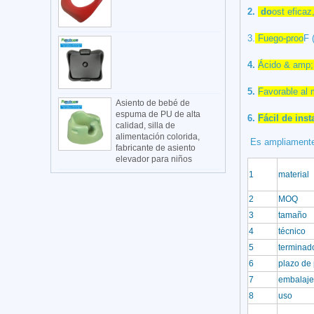
2.
do
ost eficaz
3.
Fuego-proo
F
4.
Ácido & amp; 
5.
Favorable al
Asiento de bebé de
espuma de PU de alta
6.
Fácil de inst
calidad, silla de
alimentación colorida,
Es ampliamente ut
fabricante de asiento
elevador para niños
1
material
2
MOQ
3
tamaño
4
técnico
5
termina
6
plazo de
7
embalaje
8
uso