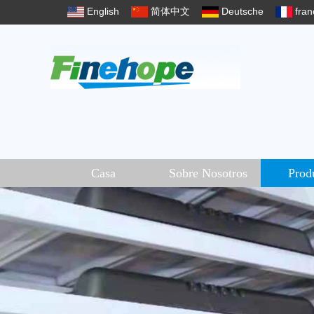
English
简体中文
Deutsche
fran
Casa
Sobre Nosotros
Prod