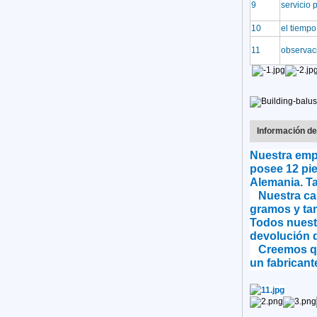
9
servicio 
10
el tiempo
11
observac
Información d
Nuestra empr
posee 12 pie
Alemania. T
Nuestra capa
gramos y tam
Todos nuest
devolución d
Creemos que 
un fabricant