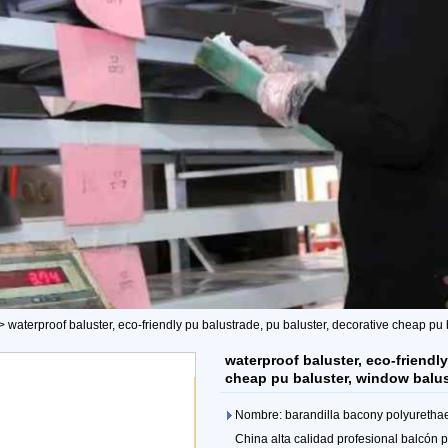
>
waterproof baluster, eco-friendly pu balustrade, pu baluster, decorative cheap pu
waterproof baluster, eco-friendl
cheap pu baluster, window balus
Nombre: barandilla bacony polyurethae,
China alta calidad profesional balcón 