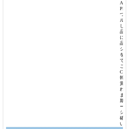
AP
PPA
つの
ルを
して
品の
に自
品質
シス
を使
てお
これ
Cater
幹部
賞賛
れ、
まで
期的
ート
シッ
確立
いま