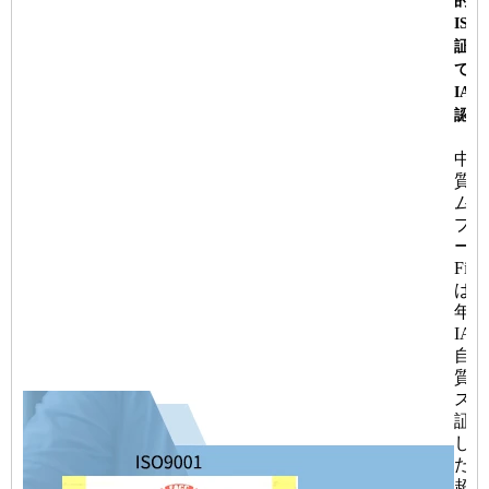
的に
ISO
証を
てい
IATF
認証
中国
質フ
ム建
プラ
ー
Fine
は、2
年に
IAT
自動
質管
ステ
証を
しま
た。
超え