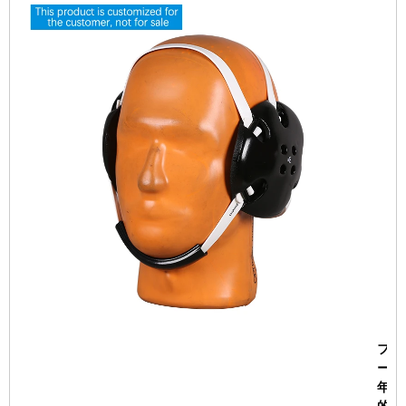
ファ
ープは
年か