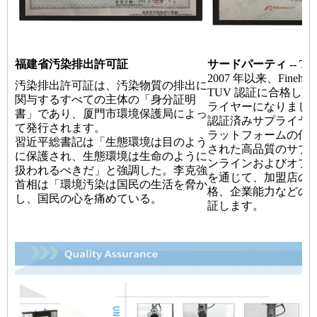
福建省汚染排出許可証
サードパーティ -- TU
2007 年以来、Fineh
汚染排出許可証は、汚染物質の排出に
TUV 認証に合格し、Al
関与するすべての主体の「身分証明
ライヤーになりまし
書」であり、厦門市環境保護局によっ
認証済みサプライヤーは、
て発行されます。
ラットフォームの信
習近平総書記は「生態環境は目のよう
された高品質のサプ
に保護され、生態環境は生命のように
ンラインおよびオフ
扱われるべきだ」と強調した。李克強
を通じて、加盟店の
首相は「環境汚染は国民の生活を脅か
格、企業能力などの
し、国民の心を痛めている。
証します。