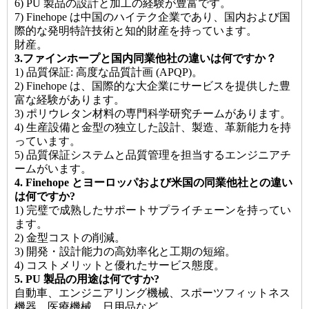
6) PU 製品の設計と加工の経験が豊富です。
7) Finehope は中国のハイテク企業であり、国内および国
際的な発明特許技術と知的財産を持っています。
財産。
3.ファインホープと国内同業他社の違いは何ですか？
1) 品質保証: 高度な品質計画 (APQP)。
2) Finehope は、国際的な大企業にサービスを提供した豊
富な経験があります。
3) ポリウレタン材料の専門科学研究チームがあります。
4) 生産設備と金型の独立した設計、製造、革新能力を持
っています。
5) 品質保証システムと品質管理を担当するエンジニアチ
ームがいます。
4. Finehope とヨーロッパおよび米国の同業他社との違い
は何ですか?
1) 完璧で成熟したサポートサプライチェーンを持ってい
ます。
2) 金型コストの削減。
3) 開発・設計能力の高効率化と工期の短縮。
4) コストメリットと優れたサービス態度。
5. PU 製品の用途は何ですか?
自動車、エンジニアリング機械、スポーツフィットネス
機器、医療機械、日用品など。