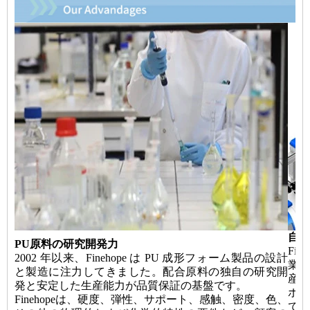
自動
PU原料の研究開発力
Fi
2002 年以来、Finehope は PU 成形フォーム製品の設計
業界
と製造に注力してきました。配合原料の独自の研究開
産
発と安定した生産能力が品質保証の基盤です。
ボ
Finehopeは、硬度、弾性、サポート、感触、密度、色、
で