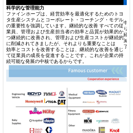
科学的な管理能力
ファインホープは、経営効率を最適化するためのトヨ
タ生産システムとコーポレート・コーチング・モデル
中国
の重要性を強調しています。継続的な改善 すべての従
り、
業員、管理および生産担当者の効率と品質が効果的か
経
つ継続的に改善され、管理および生産コストが継続的
減
に削減されてきましたが、それよりも重要なことは
了す
効率とコストを改善することは、継続的な改善を通じ
て従業員の成長を促進することです。これが企業の持
続可能な発展の中核であるからです。