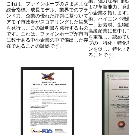
業、強力な専門能力
これは、ファインホープのさまざまな
よび革新能力、発展
総合指標、成長モデル、業界でのブラ
小企業を指します。
ンド力、企業の優れた評判に基づいて
術、ハイエンド機器
アモイ市政府がスコアリングした結果
ー、新素材、生物医
を発行し、この証明書を発行するもの
高級産業に集中して
です。これは、ファインホープが市内
を重視し、認めてい
に数千ある中小企業の中で傑出した存
プの「特化・特化革
在であることの証拠です。
ンを促し、特化・改
ることです。