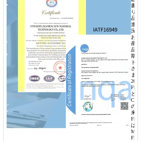
書に
り、
品開
進捗
況、
およ
産製
品質
期、
トが
され
ます
200
Fine
と
Cater
の提
来、
Fine
はS
MS
FM