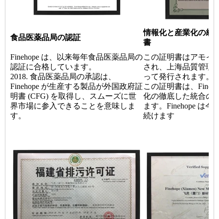
情報化と産業化の統
食品医薬品局の認証
書
Finehope は、以来毎年食品医薬品局の
この証明書はアモイ
認証に合格しています。
され、上海品質管理
2018. 食品医薬品局の承認は、
って発行されます。
Finehope が生産する製品が外国政府証
この証明書は、Fineh
明書 (CFG) を取得し、スムーズに世
化の徹底した統合の
界市場に参入できることを意味しま
ます。Finehope 
す。
続けます