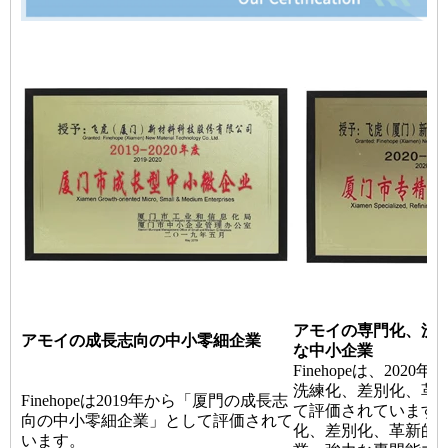
アモイの専門化、洗
アモイの成長志向の中小零細企業
な中小企業
Finehopeは、202
洗練化、差別化、革
Finehopeは2019年から「厦門の成長志
て評価されています
向の中小零細企業」として評価されて
化、差別化、革新的
います。