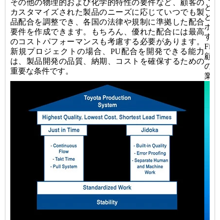
その他の物理的および化学的特性の要件など、顧客の
と
カスタマイズされた製品のニーズに応じていつでも製
ど
品配合を調整でき、各国の法律や規制に準拠した配合
ホ
要件を作成できます。もちろん、優れた配合には最高
す。
のコストパフォーマンスも考慮する必要があります。
Fi
新規プロジェクトの場合、PU配合を開発できる能力
顧
は、製品開発の品質、納期、コストを確保するための
のた
重要な条件です。
業の