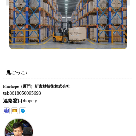
鬼ごっこ:
Finehope（厦門）新素材技術株式会社
tel:
8618050095693
連絡窓口:
hopely